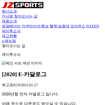
회사소개
인사말
찾아오시는 길
제품소개
로얄베이비
카센타이어/튜브
헬멧/보호대
모아펀스
FOXEN
제이투소식
재고현황
e-메뉴얼
찾아오시는 길
제이투소식
[2020] E-카달로그
최고관리자
2021-01-27
2020년형 전자 카달로그 입니다.
아래 주소로 다운로드 받으실 수 있습니다.